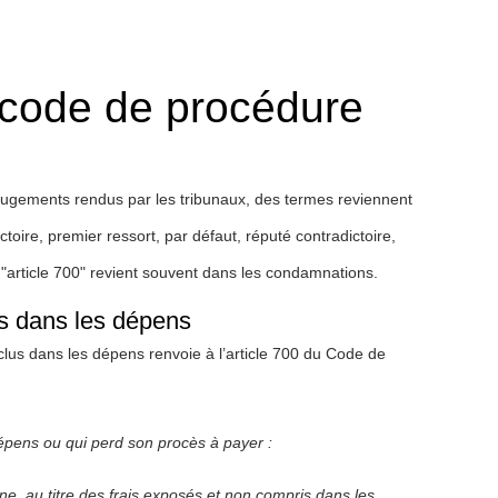
 code de procédure
 jugements rendus par les tribunaux, des termes reviennent
ictoire, premier ressort, par défaut, réputé contradictoire,
rticle 700" revient souvent dans les condamnations.
lus dans les dépens
nclus dans les dépens renvoie à l’article 700 du Code de
épens ou qui perd son procès à payer :
ine, au titre des frais exposés et non compris dans les